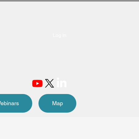
Log In
ebinars
Map