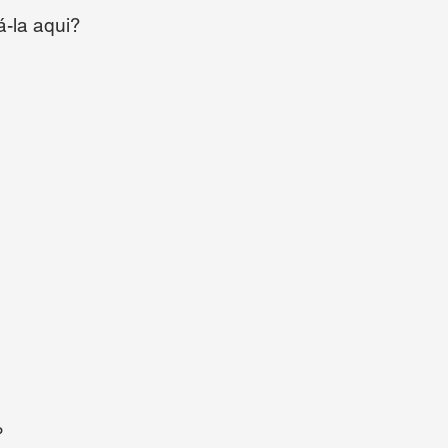
á-la aqui?
P